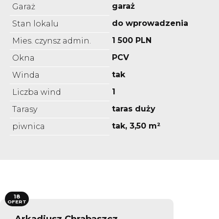
garaż
Garaż
do wprowadzenia
Stan lokalu
1 500 PLN
Mies. czynsz admin.
PCV
Okna
tak
Winda
1
Liczba wind
taras duży
Tarasy
tak, 3,50 m²
piwnica
18
OFERT
Arkadiusz Chrabąszcz