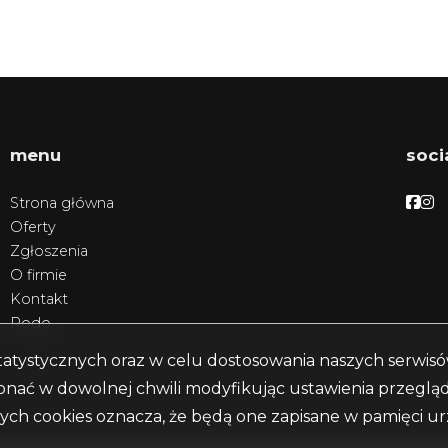
menu
soci
Face
Fa
Strona główna
Oferty
Zgłoszenia
O firmie
Kontakt
Rodo
 statystycznych oraz w celu dostosowania naszych serwi
ać w dowolnej chwili modyfikując ustawienia przeglądar
ych cookies oznacza, że będą one zapisane w pamięci ur