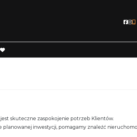
Soci
So
favorite
est skuteczne zaspokojenie potrzeb Klientów.
 planowanej inwestycji, pomagamy znaleźć nieruchomo