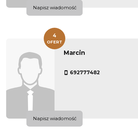
Napisz wiadomość
4
OFERT
Marcin
692777482
Napisz wiadomość