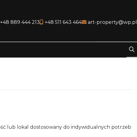
al link
cial link
+48 889 444 213
+48 511 643 464
art-property@wp.pl
ść lub lokal dostosowany do indywidualnych potrzeb