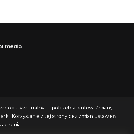
al media
book
cebook
sów do indywidualnych potrzeb klientów. Zmiany
ki. Korzystanie z tej strony bez zmian ustawień
ządzenia.