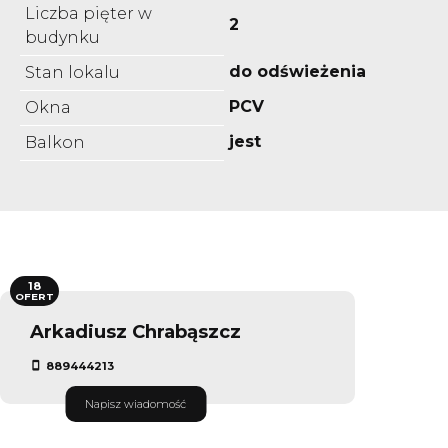
Liczba pięter w
2
budynku
do odświeżenia
Stan lokalu
PCV
Okna
jest
Balkon
18
OFERT
Arkadiusz Chrabąszcz
889444213
Napisz wiadomość