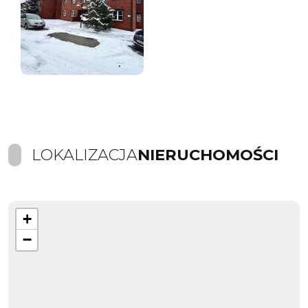
LOKALIZACJA
NIERUCHOMOŚCI
+
−