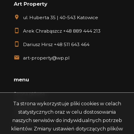
Art Property
ul. Huberta 35 | 40-543 Katowice
Arek Chrabąszcz
+48 889 444 213
Dariusz Hirsz
+48 511 643 464
art-property@wp.pl
menu
Strona główna
Oferty
Ta strona wykorzystuje pliki cookies w celach
Zgłoszenia
statystycznych oraz w celu dostosowania
O firmie
naszych serwisów do indywidualnych potrzeb
Kontakt
klientów. Zmiany ustawień dotyczących plików
Rodo