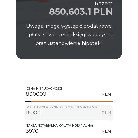
Razem
850,603.1 PLN
Uwaga: mogą wystąpić dodatkowe
opłaty za założenie księgi wieczystej
oraz ustanowienie hipoteki.
CENA NIERUCHOMOŚCI
PLN
PODATEK OD CZYNNOŚCI CYWILNO-PRAWNYCH
PLN
TAKSA NOTARIALNA (OPŁATA NOTARIALNA)
PLN