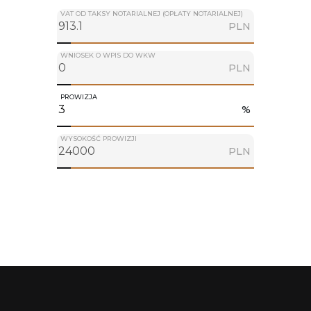
VAT OD TAKSY NOTARIALNEJ (OPŁATY NOTARIALNEJ)
PLN
WNIOSEK O WPIS DO WKW
PLN
PROWIZJA
%
WYSOKOŚĆ PROWIZJI
PLN