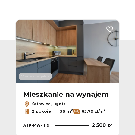
Dodaj do ulub
Oferta specjalna
Mieszkanie na wynajem
Katowice, Ligota
2
2
2 pokoje
38 m
65,79 zł/m
2 500 zł
ATP-MW-1119