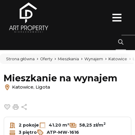
Strona główna
Oferty
Mieszkania
Wynajem
Katowice
L
Mieszkanie na wynajem
Katowice, Ligota
Dodaj do ulubionych
Drukuj
Udostępnij
2
2 pokoje
41.20 m²
58,25 zł/m
3 piętro
ATP-MW-1616