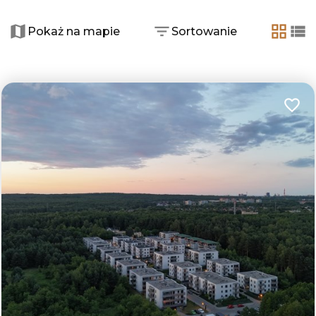
+
Pokaż na mapie
Sortowanie
−
tabela
lis
Dodaj