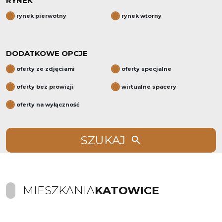
RYNEK
rynek pierwotny
rynek wtorny
DODATKOWE OPCJE
oferty ze zdjęciami
oferty specjalne
oferty bez prowizji
wirtualne spacery
oferty na wyłączność
SZUKAJ
MIESZKANIA
KATOWICE